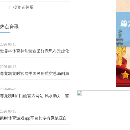
投资者关系
热点资讯
2026-06-15
世界杯体育并能营造柔好意思布景虚化
效用-尊龙凯龙时「中国」官方网站
2026-06-18
尊龙凯龙时官网中国民用航空总局副局
长-尊龙凯龙时「中国」官方网站
2026-06-26
尊龙凯时(中国)官方网站 风水助力：窗
台甩掉兔形摆件强化气场-尊龙凯龙时
2026-06-13
「中国」
凯时体育游戏app平台其专有风范源自
盐池县矿化水土环境与自然牧草-尊龙